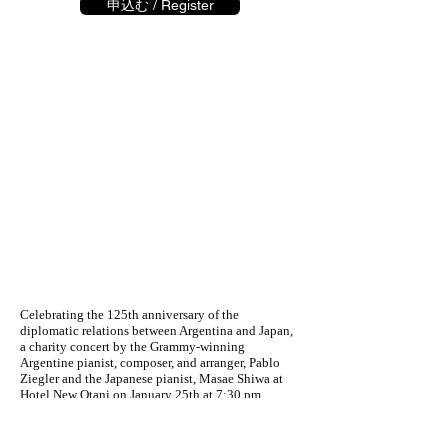
申込む / Register
Celebrating the 125th anniversary of the
diplomatic relations between Argentina and Japan,
a charity concert by the Grammy-winning
Argentine pianist, composer, and arranger, Pablo
Ziegler and the Japanese pianist, Masae Shiwa at
Hotel New Otani on January 25th at 7:30 pm.
Argentine born Pablo Ziegler spent 10 years
supporting a grand master Astor Piazzolla, the