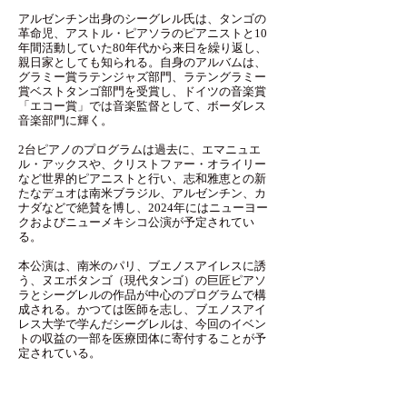
アルゼンチン出身のシーグレル氏は、タンゴの
革命児、アストル・ピアソラのピアニストと10
年間活動していた80年代から来日を繰り返し、
親日家としても知られる。自身のアルバムは、
グラミー賞ラテンジャズ部門、ラテングラミー
賞ベストタンゴ部門を受賞し、ドイツの音楽賞
「エコー賞」では音楽監督として、ボーダレス
音楽部門に輝く。
2台ピアノのプログラムは過去に、エマニュエ
ル・アックスや、クリストファー・オライリー
など世界的ピアニストと行い、志和雅恵との新
たなデュオは南米ブラジル、アルゼンチン、カ
ナダなどで絶賛を博し、2024年にはニューヨー
クおよびニューメキシコ公演が予定されてい
る。
本公演は、南米のパリ、ブエノスアイレスに誘
う、ヌエボタンゴ（現代タンゴ）の巨匠ピアソ
ラとシーグレルの作品が中心のプログラムで構
成される。かつては医師を志し、ブエノスアイ
レス大学で学んだシーグレルは、今回のイベン
トの収益の一部を医療団体に寄付することが予
定されている。