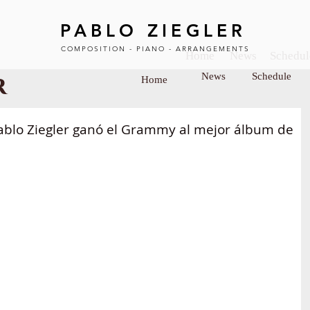
PABLO ZIEGLER
COMPOSITION - PIANO - ARRANGEMENTS
Home
News
Schedul
r
News
Schedule
Home
BOUT
SCHEDULE
MUSIC SHEET
VIDEO
Pablo Ziegler ganó el Grammy al mejor álbum de