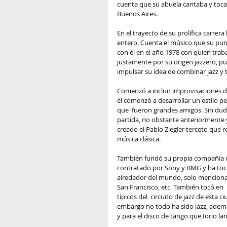
cuenta que su abuela cantaba y tocab
Buenos Aires.
En el trayecto de su prolífica carrer
entero. Cuenta el músico que su punt
con él en el año 1978 con quien tra
justamente por su origen jazzero, pu
impulsar su idea de combinar jazz y 
Comenzó a incluir improvisaciones de 
él comenzó a desarrollar un estilo 
que  fueron grandes amigos. Sin du
partida, no obstante anteriormente y
creado el Pablo Ziegler terceto que re
música clásica.
También fundó su propia compañía do
contratado por Sony y BMG y ha tocad
alrededor del mundo, solo mencionan
San Francisco, etc. También tocó en 
típicos del  circuito de jazz de esta c
embargo no todo ha sido jazz, además
y para el disco de tango que Iorio l