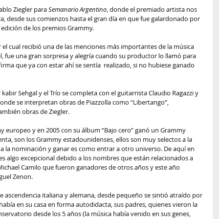
lo Ziegler para 
Semanario Argentino
, donde el premiado artista nos 
a, desde sus comienzos hasta el gran día en que fue galardonado por 
a edición de los premios Grammy.
r el cual recibió una de las menciones más importantes de la música 
l, fue una gran sorpresa y alegría cuando su productor lo llamó para 
irma que ya con estar ahí se sentía  realizado, si no hubiese ganado 
kabir Sehgal y el Trío se completa con el guitarrista Claudio Ragazzi y 
onde se interpretan obras de Piazzolla como “Libertango”, 
también obras de Ziegler.
 europeo y en 2005 con su álbum “Bajo cero” ganó un Grammy 
uenta, son los Grammy estadounidenses, ellos son muy selectos a la 
 a la nominación y ganar es como entrar a otro universo. De aquí en 
 es algo excepcional debido a los nombres que están relacionados a 
ichael Camilo que fueron ganadores de otros años y este año 
guel Zenon.
e ascendencia italiana y alemana, desde pequeño se sintió atraído por 
abía en su casa en forma autodidacta, sus padres, quienes vieron la 
nservatorio desde los 5 años (la música había venido en sus genes, 