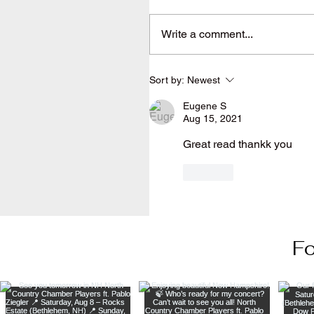
Write a comment...
Sort by:
Newest
Eugene S
Aug 15, 2021
Great read thankk you
Like
Fo