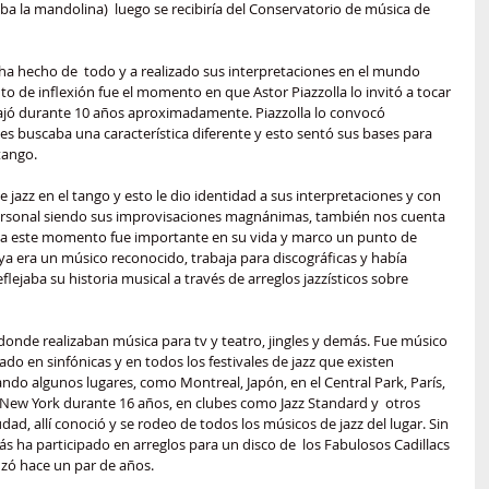
a la mandolina)  luego se recibiría del Conservatorio de música de 
a ha hecho de  todo y a realizado sus interpretaciones en el mundo 
o de inflexión fue el momento en que Astor Piazzolla lo invitó a tocar 
bajó durante 10 años aproximadamente. Piazzolla lo convocó 
es buscaba una característica diferente y esto sentó sus bases para 
tango.
jazz en el tango y esto le dio identidad a sus interpretaciones y con 
personal siendo sus improvisaciones magnánimas, también nos cuenta 
da este momento fue importante en su vida y marco un punto de 
a era un músico reconocido, trabaja para discográficas y había 
flejaba su historia musical a través de arreglos jazzísticos sobre 
nde realizaban música para tv y teatro, jingles y demás. Fue músico 
o en sinfónicas y en todos los festivales de jazz que existen 
do algunos lugares, como Montreal, Japón, en el Central Park, París, 
 New York durante 16 años, en clubes como Jazz Standard y  otros 
iudad, allí conoció y se rodeo de todos los músicos de jazz del lugar. Sin 
 ha participado en arreglos para un disco de  los Fabulosos Cadillacs 
anzó hace un par de años.