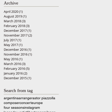
Archive
April 2020
(1)
1 post
August 2019
(1)
1 post
March 2018
(3)
3 posts
February 2018
(3)
3 posts
December 2017
(1)
1 post
November 2017
(2)
2 posts
July 2017
(1)
1 post
May 2017
(1)
1 post
December 2016
(1)
1 post
November 2016
(1)
1 post
May 2016
(1)
1 post
March 2016
(3)
3 posts
February 2016
(5)
5 posts
January 2016
(2)
2 posts
December 2015
(1)
1 post
Search from tag
argentina
arranger
astor piazzolla
composer
concert
europe
four seasons
instagram