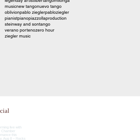
legenday artist
libertango
milonga
music
new tango
nuevo tango
oblivion
pablo ziegler
pabloziegler
pianist
piano
piazzolla
production
steinway and son
tango
verano porteno
zero hour
ziegler music
cial