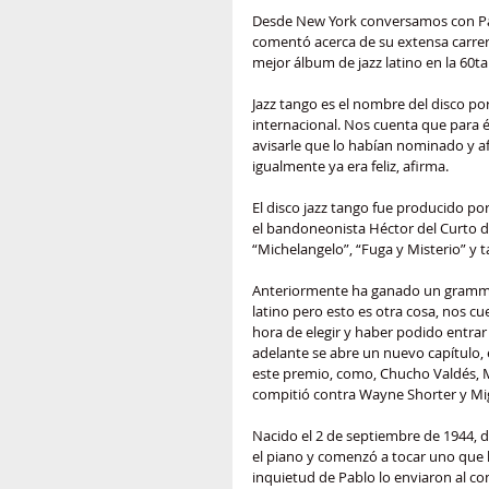
Desde New York conversamos con Pab
comentó acerca de su extensa carrer
mejor álbum de jazz latino en la 60t
Jazz tango es el nombre del disco po
internacional. Nos cuenta que para é
avisarle que lo habían nominado y af
igualmente ya era feliz, afirma.
El disco jazz tango fue producido por 
el bandoneonista Héctor del Curto d
“Michelangelo”, “Fuga y Misterio” y 
Anteriormente ha ganado un grammy
latino pero esto es otra cosa, nos c
hora de elegir y haber podido entrar
adelante se abre un nuevo capítulo,
este premio, como, Chucho Valdés, M
compitió contra Wayne Shorter y Mi
Nacido el 2 de septiembre de 1944, d
el piano y comenzó a tocar uno que h
inquietud de Pablo lo enviaron al co