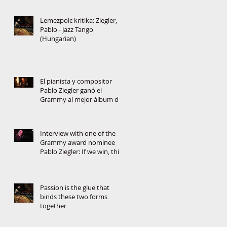
Lemezpolc kritika: Ziegler,
Pablo - Jazz Tango
(Hungarian)
El pianista y compositor
Pablo Ziegler ganó el
Grammy al mejor álbum de
jazz latino
Interview with one of the
Grammy award nominee
Pablo Ziegler: If we win, this
will change the music
Passion is the glue that
binds these two forms
together